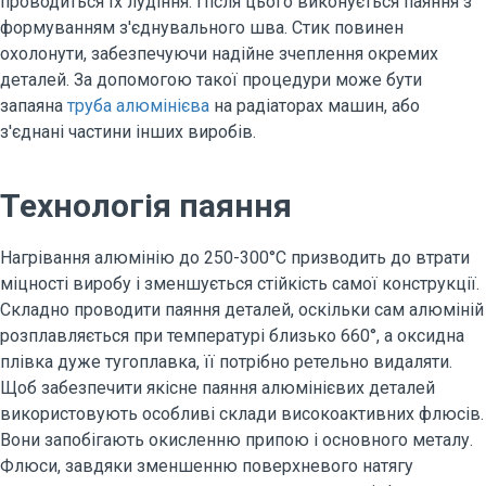
проводиться їх лудіння. Після цього виконується паяння з
формуванням з'єднувального шва. Стик повинен
охолонути, забезпечуючи надійне зчеплення окремих
деталей. За допомогою такої процедури може бути
запаяна
труба алюмінієва
на радіаторах машин, або
з'єднані частини інших виробів.
Технологія паяння
Нагрівання алюмінію до 250-300°С призводить до втрати
міцності виробу і зменшується стійкість самої конструкції.
Складно проводити паяння деталей, оскільки сам алюміній
розплавляється при температурі близько 660°, а оксидна
плівка дуже тугоплавка, її потрібно ретельно видаляти.
Щоб забезпечити якісне паяння алюмінієвих деталей
використовують особливі склади високоактивних флюсів.
Вони запобігають окисленню припою і основного металу.
Флюси, завдяки зменшенню поверхневого натягу