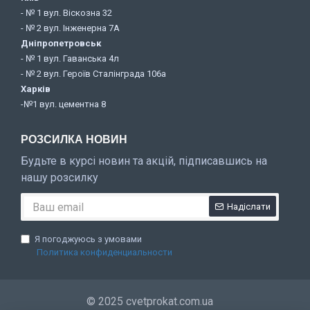
- № 1 вул. Віскозна 32
- № 2 вул. Інженерна 7А
Дніпропетровськ
- № 1 вул. Гаванська 4л
- № 2 вул. Героїв Сталінграда 106а
Харків
-№1 вул. цементна 8
РОЗСИЛКА НОВИН
Будьте в курсі новин та акцій, підписавшись на
нашу розсилку
Надіслати
Я погоджуюсь з умовами
Политика конфиденциальности
© 2025 cvetprokat.com.ua