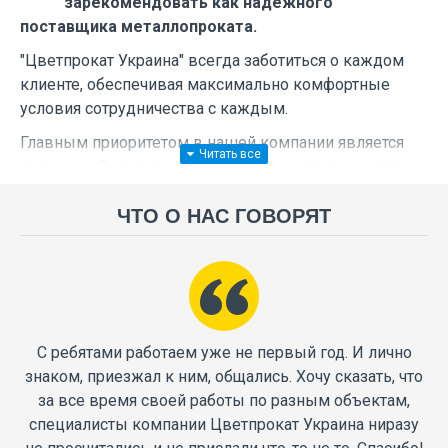
зарекомендовать как надежного
поставщика металлопроката.
"Цветпрокат Украина" всегда заботиться о каждом
клиенте, обеспечивая максимально комфортные
условия сотрудничества с каждым.
Главным приоритетом в нашей компании является
довольный клиент и долгосрочное сотрудничество.
ЧТО О НАС ГОВОРЯТ
Основное направление
деятельности компании:
Реализация цветного металлопроката и
оло
С ребятами работаем уже не первый год. И лично
конструкционного пластика;
ка,
знаком, приезжал к ним, общались. Хочу сказать, что
Механическая обработка металлопроката и
о
за все время своей работы по разным объектам,
пластика;
ный
специалисты компании Цветпрокат Украина ниразу
Реализация индивидуальных заказов по