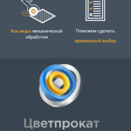
Все виды механической обработки металла и
пластика. Мы экономим Ваше время.
Огромный сортамент цветного металлопроката.
У нас Вы найдете то, чего у многих нет.
Скидки, особые условия работы для постоянных
клиентов.
С нами всегда надежно. Весь металлопрокат
сертифицирован и соответсвует стандартам и
ГОСТам, работаем по договору.
Металлобаза «Цветпрокат
Украина»
Металлобаза ООО «Цветпрокат Украина» предлагает
выгодные цены на широкий спектр цветных
металлов и сплавов. Здесь продается
высококачественная продукция ведущих украинских